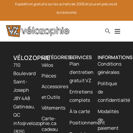
Expédition gratuite sur les achats de 200$ et plus en pièces et 
accessoires
VÉLOZOPHIE
CATÉGORIES
SERVICES
INFORMATIONS
Plan
Conditions
710
Vélos
d'entretien
générales
Boulevard
Pièces
gratuit VZ
Saint-
Politique
Accessoires
Joseph
Entretiens
de
et Outils
J8Y 4A8
complets
confidentialité
Gatineau,
Vêtements
À la carte
Modalités
QC
Carte-
de
Positionnement
info@velozophie.ca
paiement
cadeau
(819)