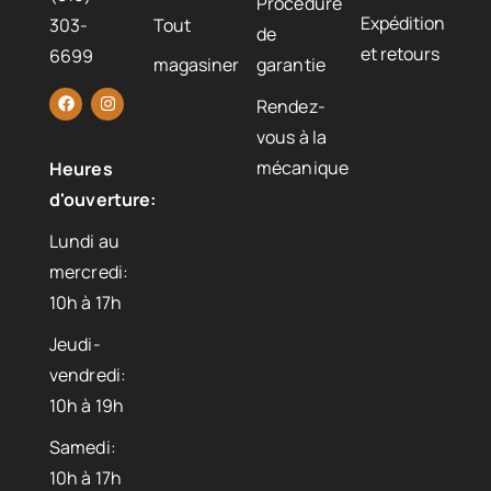
Procédure
Expédition
303-
Tout
de
et retours
6699
magasiner
garantie
Rendez-
vous à la
mécanique
Heures
d'ouverture:
Lundi au
mercredi:
10h à 17h
Jeudi-
vendredi:
10h à 19h
Samedi:
10h à 17h