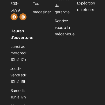
Expédition
303-
Tout
de
et retours
6699
magasiner
garantie
Rendez-
vous à la
Heures
mécanique
d'ouverture:
Lundi au
mercredi:
10h à 17h
Jeudi-
vendredi:
10h à 19h
Samedi:
10h à 17h