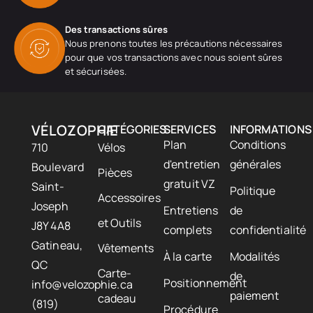
Des transactions sûres
Nous prenons toutes les précautions nécessaires
pour que vos transactions avec nous soient sûres
et sécurisées.
VÉLOZOPHIE
CATÉGORIES
SERVICES
INFORMATIONS
Plan
Conditions
710
Vélos
d'entretien
générales
Boulevard
Pièces
gratuit VZ
Saint-
Politique
Accessoires
Joseph
Entretiens
de
et Outils
J8Y 4A8
complets
confidentialité
Gatineau,
Vêtements
À la carte
Modalités
QC
Carte-
de
Positionnement
info@velozophie.ca
paiement
cadeau
(819)
Procédure