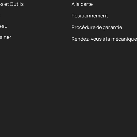
s et Outils
À la carte
s
Positionnement
eau
Procédure de garantie
siner
Rendez-vous à la mécanique