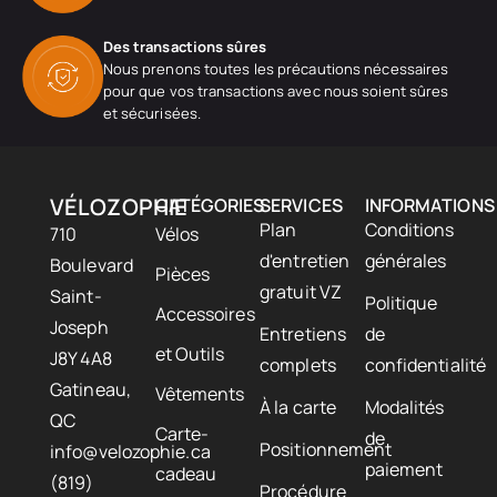
Des transactions sûres
Nous prenons toutes les précautions nécessaires
pour que vos transactions avec nous soient sûres
et sécurisées.
VÉLOZOPHIE
CATÉGORIES
SERVICES
INFORMATIONS
Plan
Conditions
710
Vélos
d'entretien
générales
Boulevard
Pièces
gratuit VZ
Saint-
Politique
Accessoires
Joseph
Entretiens
de
et Outils
J8Y 4A8
complets
confidentialité
Gatineau,
Vêtements
À la carte
Modalités
QC
Carte-
de
Positionnement
info@velozophie.ca
paiement
cadeau
(819)
Procédure