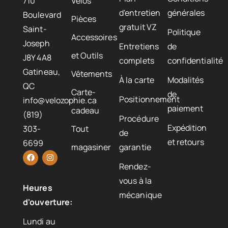
710
Vélos
d'entretien
générales
Boulevard
Pièces
gratuit VZ
Saint-
Politique
Accessoires
Joseph
Entretiens
de
et Outils
J8Y 4A8
complets
confidentialité
Gatineau,
Vêtements
À la carte
Modalités
QC
Carte-
de
Positionnement
info@velozophie.ca
paiement
cadeau
(819)
Procédure
Expédition
303-
Tout
de
et retours
6699
magasiner
garantie
Rendez-
vous à la
Heures
mécanique
d'ouverture:
Lundi au