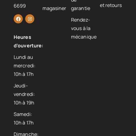
et retours
6699
magasiner
garantie
Rendez-
vous à la
mécanique
Heures
d'ouverture:
Lundi au
mercredi:
10h à 17h
Jeudi-
vendredi:
10h à 19h
Samedi:
10h à 17h
Dimanche: