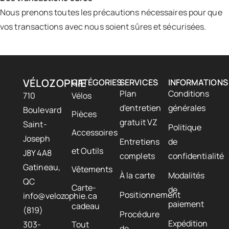
Nous prenons toutes les précautions nécessaires pour que
vos transactions avec nous soient sûres et sécurisées.
VÉLOZOPHIE
CATÉGORIES
SERVICES
INFORMATIONS
Plan
Conditions
710
Vélos
d'entretien
générales
Boulevard
Pièces
gratuit VZ
Saint-
Politique
Accessoires
Joseph
Entretiens
de
et Outils
J8Y 4A8
complets
confidentialité
Gatineau,
Vêtements
À la carte
Modalités
QC
Carte-
de
Positionnement
info@velozophie.ca
paiement
cadeau
(819)
Procédure
Expédition
303-
Tout
de