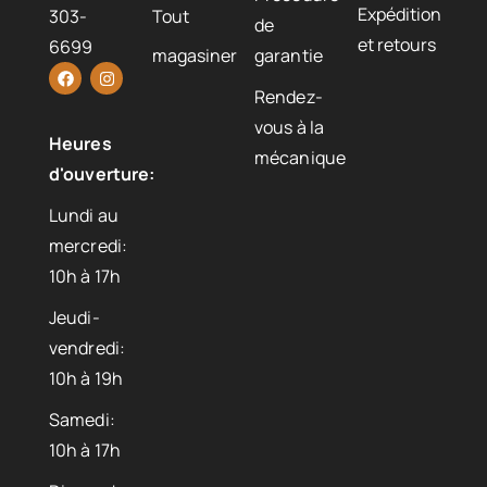
Expédition
303-
Tout
de
et retours
6699
magasiner
garantie
Rendez-
vous à la
Heures
mécanique
d'ouverture:
Lundi au
mercredi:
10h à 17h
Jeudi-
vendredi:
10h à 19h
Samedi:
10h à 17h