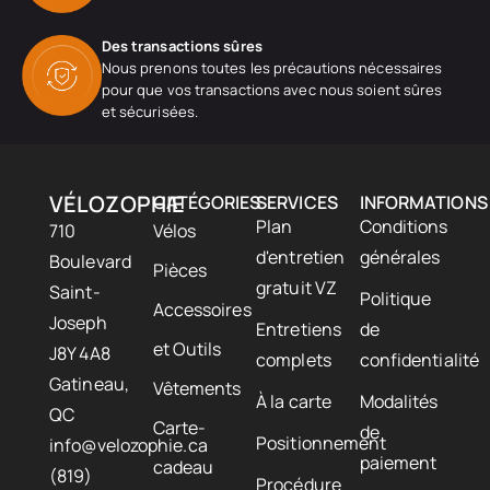
Des transactions sûres
Nous prenons toutes les précautions nécessaires
pour que vos transactions avec nous soient sûres
et sécurisées.
VÉLOZOPHIE
CATÉGORIES
SERVICES
INFORMATIONS
Plan
Conditions
710
Vélos
d'entretien
générales
Boulevard
Pièces
gratuit VZ
Saint-
Politique
Accessoires
Joseph
Entretiens
de
et Outils
J8Y 4A8
complets
confidentialité
Gatineau,
Vêtements
À la carte
Modalités
QC
Carte-
de
Positionnement
info@velozophie.ca
paiement
cadeau
(819)
Procédure