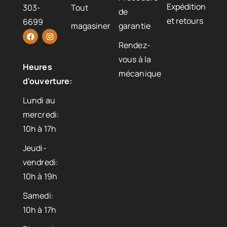
Expédition
303-
Tout
de
et retours
6699
magasiner
garantie
Rendez-
vous à la
Heures
mécanique
d'ouverture:
Lundi au
mercredi:
10h à 17h
Jeudi-
vendredi:
10h à 19h
Samedi:
10h à 17h