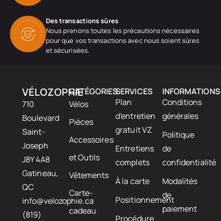
Des transactions sûres
Nous prenons toutes les précautions nécessaires
pour que vos transactions avec nous soient sûres
et sécurisées.
VÉLOZOPHIE
CATÉGORIES
SERVICES
INFORMATIONS
Plan
Conditions
710
Vélos
d'entretien
générales
Boulevard
Pièces
gratuit VZ
Saint-
Politique
Accessoires
Joseph
Entretiens
de
et Outils
J8Y 4A8
complets
confidentialité
Gatineau,
Vêtements
À la carte
Modalités
QC
Carte-
de
Positionnement
info@velozophie.ca
paiement
cadeau
(819)
Procédure