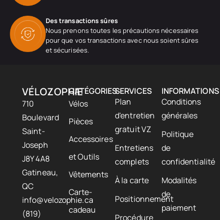
Des transactions sûres
Nous prenons toutes les précautions nécessaires
pour que vos transactions avec nous soient sûres
et sécurisées.
VÉLOZOPHIE
CATÉGORIES
SERVICES
INFORMATIONS
Plan
Conditions
710
Vélos
d'entretien
générales
Boulevard
Pièces
gratuit VZ
Saint-
Politique
Accessoires
Joseph
Entretiens
de
et Outils
J8Y 4A8
complets
confidentialité
Gatineau,
Vêtements
À la carte
Modalités
QC
Carte-
de
Positionnement
info@velozophie.ca
paiement
cadeau
(819)
Procédure