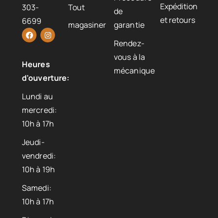
Expédition
303-
Tout
de
et retours
6699
magasiner
garantie
Rendez-
vous à la
Heures
mécanique
d'ouverture:
Lundi au
mercredi:
10h à 17h
Jeudi-
vendredi:
10h à 19h
Samedi:
10h à 17h