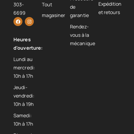
Expédition
303-
Tout
de
et retours
6699
magasiner
garantie
Rendez-
vous à la
Heures
mécanique
d'ouverture:
Lundi au
mercredi:
10h à 17h
Jeudi-
vendredi:
10h à 19h
Samedi:
10h à 17h