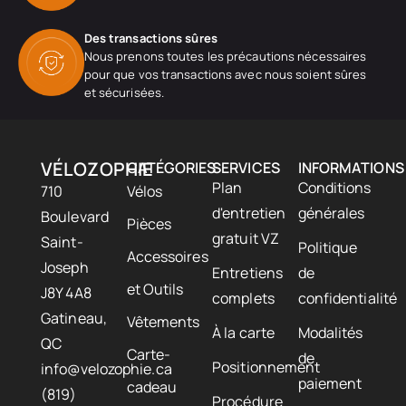
Des transactions sûres
Nous prenons toutes les précautions nécessaires
pour que vos transactions avec nous soient sûres
et sécurisées.
VÉLOZOPHIE
CATÉGORIES
SERVICES
INFORMATIONS
Plan
Conditions
710
Vélos
d'entretien
générales
Boulevard
Pièces
gratuit VZ
Saint-
Politique
Accessoires
Joseph
Entretiens
de
et Outils
J8Y 4A8
complets
confidentialité
Gatineau,
Vêtements
À la carte
Modalités
QC
Carte-
de
Positionnement
info@velozophie.ca
paiement
cadeau
(819)
Procédure