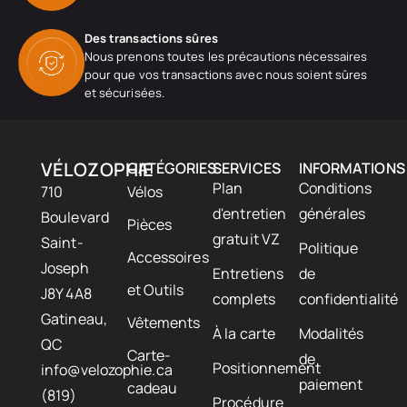
Des transactions sûres
Nous prenons toutes les précautions nécessaires
pour que vos transactions avec nous soient sûres
et sécurisées.
VÉLOZOPHIE
CATÉGORIES
SERVICES
INFORMATIONS
Plan
Conditions
710
Vélos
d'entretien
générales
Boulevard
Pièces
gratuit VZ
Saint-
Politique
Accessoires
Joseph
Entretiens
de
et Outils
J8Y 4A8
complets
confidentialité
Gatineau,
Vêtements
À la carte
Modalités
QC
Carte-
de
Positionnement
info@velozophie.ca
paiement
cadeau
(819)
Procédure