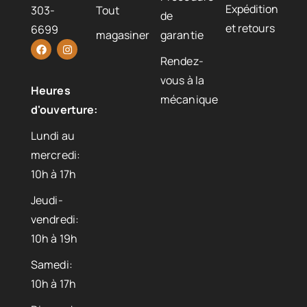
Expédition
303-
Tout
de
et retours
6699
magasiner
garantie
Rendez-
vous à la
Heures
mécanique
d'ouverture:
Lundi au
mercredi:
10h à 17h
Jeudi-
vendredi:
10h à 19h
Samedi:
10h à 17h