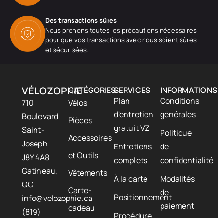
Des transactions sûres
Nous prenons toutes les précautions nécessaires
pour que vos transactions avec nous soient sûres
et sécurisées.
VÉLOZOPHIE
CATÉGORIES
SERVICES
INFORMATIONS
Plan
Conditions
710
Vélos
d'entretien
générales
Boulevard
Pièces
gratuit VZ
Saint-
Politique
Accessoires
Joseph
Entretiens
de
et Outils
J8Y 4A8
complets
confidentialité
Gatineau,
Vêtements
À la carte
Modalités
QC
Carte-
de
Positionnement
info@velozophie.ca
paiement
cadeau
(819)
Procédure