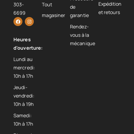
Expédition
303-
Tout
de
et retours
6699
magasiner
garantie
Rendez-
vous à la
Heures
mécanique
d'ouverture:
Lundi au
mercredi:
10h à 17h
Jeudi-
vendredi:
10h à 19h
Samedi:
10h à 17h