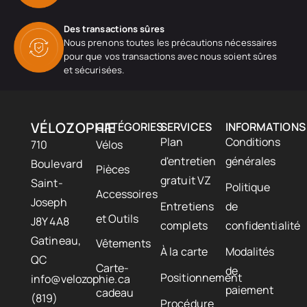
Des transactions sûres
Nous prenons toutes les précautions nécessaires
pour que vos transactions avec nous soient sûres
et sécurisées.
VÉLOZOPHIE
CATÉGORIES
SERVICES
INFORMATIONS
Plan
Conditions
710
Vélos
d'entretien
générales
Boulevard
Pièces
gratuit VZ
Saint-
Politique
Accessoires
Joseph
Entretiens
de
et Outils
J8Y 4A8
complets
confidentialité
Gatineau,
Vêtements
À la carte
Modalités
QC
Carte-
de
Positionnement
info@velozophie.ca
paiement
cadeau
(819)
Procédure