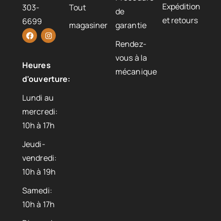
Expédition
303-
Tout
de
et retours
6699
magasiner
garantie
Rendez-
vous à la
Heures
mécanique
d'ouverture:
Lundi au
mercredi:
10h à 17h
Jeudi-
vendredi:
10h à 19h
Samedi:
10h à 17h