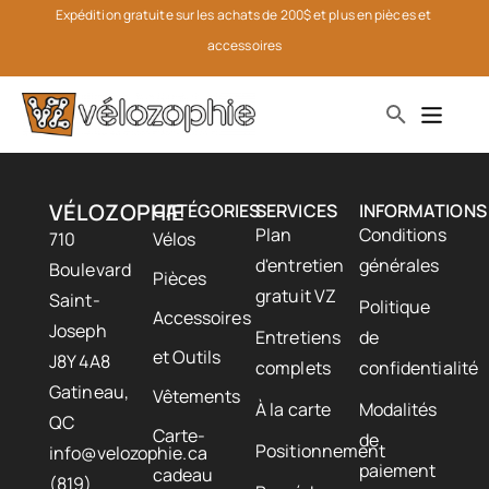
Expédition gratuite sur les achats de 200$ et plus en pièces et 
accessoires
VÉLOZOPHIE
CATÉGORIES
SERVICES
INFORMATIONS
Plan
Conditions
710
Vélos
d'entretien
générales
Boulevard
Pièces
gratuit VZ
Saint-
Politique
Accessoires
Joseph
Entretiens
de
et Outils
J8Y 4A8
complets
confidentialité
Gatineau,
Vêtements
À la carte
Modalités
QC
Carte-
de
Positionnement
info@velozophie.ca
paiement
cadeau
(819)