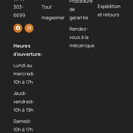
Procédure
Expédition
303-
Tout
de
et retours
6699
magasiner
garantie
Rendez-
vous à la
mécanique
Heures
d'ouverture:
Lundi au
mercredi:
10h à 17h
Jeudi-
vendredi:
10h à 19h
Samedi:
10h à 17h